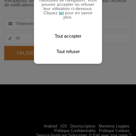
Remplissez les champs du formulaire afin de ne plus recevoir
pouvez accepter ou refuser
de notifications de notre service.
leur utilisation ci-dessous.
Cliquez
ici
pour en savoir
plus.
Tout accepter
Tout refuser
VALIDER
Android
iOS
Desinscription
Mentions Legales
Politique Confidentialite
Politique Cookies
Service fourni por
Solucionec
© Fait avec tout notre