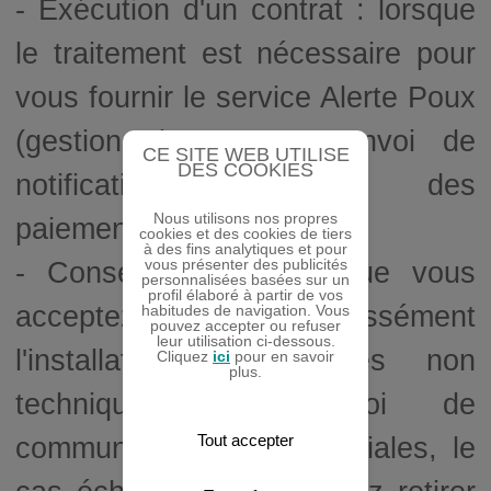
- Exécution d'un contrat : lorsque
le traitement est nécessaire pour
vous fournir le service Alerte Poux
(gestion du compte, envoi de
CE SITE WEB UTILISE
DES COOKIES
notifications, gestion des
Nous utilisons nos propres
paiements).
cookies et des cookies de tiers
à des fins analytiques et pour
vous présenter des publicités
- Consentement : lorsque vous
personnalisées basées sur un
profil élaboré à partir de vos
acceptez expressément
habitudes de navigation. Vous
pouvez accepter ou refuser
leur utilisation ci-dessous.
l'installation de cookies non
Cliquez
ici
pour en savoir
plus.
techniques ou l'envoi de
Tout accepter
communications commerciales, le